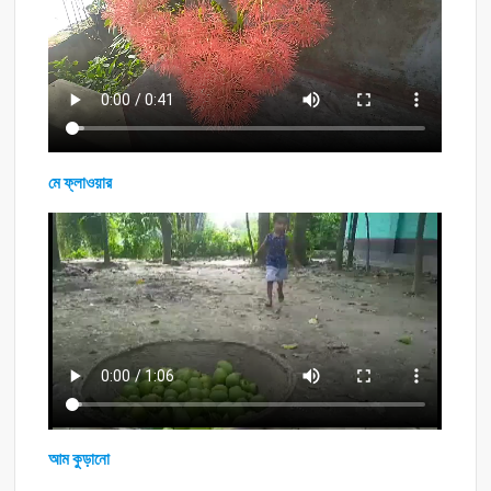
মে ফ্লাওয়ার
আম কুড়ানো