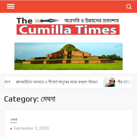
Skip
Search
to
content
The
Cumilla
Times
োগ
ঝালকাঠিতে অসহায় ও শীতার্ত মানুষের মাঝে কম্বল বিতরণ
পীর হাবিবুর রহমানে
Category: মেঘনা
মেঘনা
September 3, 2020