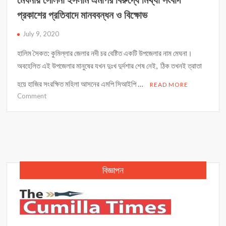
প্রকাশের প্রতিবাদে মানববন্ধন ও বিক্ষোভ
July 9, 2020
হালিম সৈকত: কুমিল্লার জেলার নদী চর বেষ্টিত একটি উপজেলার নাম মেঘনা।
অবহেলিত এই উপজেলার মানুষের যখন দুঃখ দুর্দশার শেষ নেই, ঠিক তখনই ত্রাতা
হয়ে হাজির সংরক্ষিত মহিলা আসনের এমপি সিআইপি …
READ MORE
on
Comment
মেঘনায়
সেলিনা
ইসলাম
এমপির
বিরুদ্ধে
মিথ্যা
বিজ্ঞাপন
সংবাদ
প্রকাশের
প্রতিবাদে
মানববন্ধন
ও