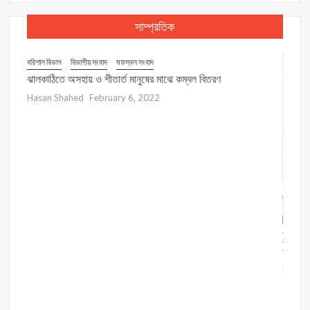
বিক্ষোভ
সাম্প্রতিক
বরিশাল বিভাগ
বিভাগীয় সংবাদ
মফস্বল সংবাদ
া মামলা
ঝালকাঠিতে অসহায় ও শীতার্ত মানুষের মাঝে কম্বল বিতরণ
Hasan Shahed
February 6, 2022
আন্তর্জাত
পীর হাব
Hasan