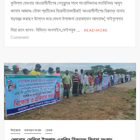
কুমিল্লা মেঘনায় আওয়ামীলীগের নেতৃবৃন্দের সাথে সাংবাদিকদের মতবিনিময় আবুল
কালাম আজাদঃ নৌকা প্রতীকের বিরোধীতাকারীরাই আওয়ামীলীগের বিরুদ্ধে নানাহ
ষড়যন্ত্র করছেন উল্লেখ করে মেঘনা উপজেলা চেয়ারম্যান আলহাজ¦ সাইফুল্লাহ
মিয়া রতন বলেন- বিভিন্ন অনলাইন,ফেইসবুক …
READ MORE
on
Comment
উপজেলা
মফস্বল সংবাদ
মেঘনা
মেঘনায় সেলিনা ইসলাম এমপির বিরুদ্ধে মিথ্যা সংবাদ