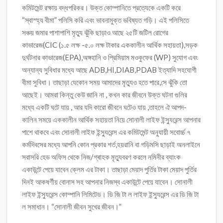
কমিটমেন্ট রক্ষায় বদ্ধপরিকর। উক্ত কোম্পানিতে প্রত্যেকে একটি করে
“স্বাস্হ্য বীমা” পলিসি করি এবং ভাবনামুক্ত ভবিষ্যত গড়ি। এই পলিসিতে
সঞ্চয় জমার পাশাপাশি মৃত্যু ঝুঁকি ছাড়াও আছে ২৫টি জটিল রোগের
কাভারেজ(CIC (১.৫ লক্ষ -৫.০ লক্ষ টাকার এককালীন আর্থিক সহায়তা),সড়ক
দুর্ঘটনার কাভারেজ(EPA),অঙ্গহানি ও প্রিমিয়াম মওকুফের (WP) সুযোগ এবং
অন্যান্য সুবিধার মধ্যে আছে ADB,HI,DIAB,PDAB ইত্যাদি সহযোগী
বীমা সুবিধা। তাছাড়া যেকোন সময় আমাদের মৃত্যুও হতে পারে,সে ঝুঁকি তো
আছেই। আমরা কিন্তু কেউ জানি না , কখন কার জীবনে উক্ত ঘটনা গুলির
মধ্যে একটি ঘটে যায় , আর যদি কারো জীবনে ঘটেও যায় ,তাহলে ঐ আপদ-
কালিন সময়ে এককালীন আর্থিক সহায়তা নিয়ে সোনালী লাইফ ইন্স্যুরেন্স আপনার
পাশে থাকবে এবং সোনালী লাইফ ইন্স্যুরেন্স এর কমিটমেন্ট অনুযায়ী সবোর্চ্চ ৭
কর্মদিবসের মধ্যে আপনি কোন প্রকার শর্ত,হয়রানি বা গড়িমসি ছাড়াই অনলাইনে
সরাসরি হেড অফিস থেকে নিজ/গ্ৰাহক মৃত্যুবরণ করলে নমিনীর ব্যাংক
একাউন্টে পেয়ে যাবেন ক্লেম এর টাকা। তাছাড়া মেয়াদ পুর্তির টাকা মেয়াদ পুর্তির
দিনই আকষর্ণীয় বোনাস সহ আপনার নিজস্ব একাউন্টে পেয়ে যাবেন। সোনালী
লাইফ ইন্স্যুরেন্স কোম্পানি লিমিটেড। ডি জি টা ল লাইফ ইন্স্যুরেন্স এর ডি জি টা
ল সমাধান। “সোনালী জীবন সুখের জীবন।”