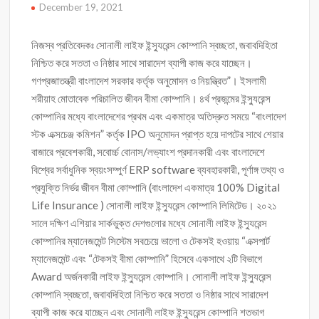
December 19, 2021
নিজস্ব প্রতিবেদকঃ সোনালী লাইফ ইন্স্যুরেন্স কোম্পানি স্বচ্ছতা, জবাবদিহিতা
নিশ্চিত করে সততা ও নিষ্ঠার সাথে সারাদেশ ব্যাপী কাজ করে যাচ্ছেন।
গণপ্রজাতন্ত্রী বাংলাদেশ সরকার কর্তৃক অনুমোদন ও নিয়ন্ত্রিত”। ইসলামী
শরীয়াহ মোতাবেক পরিচালিত জীবন বীমা কোম্পানি। ৪র্থ প্রজন্মের ইন্স্যুরেন্স
কোম্পানির মধ্যে বাংলাদেশের প্রথম এবং একমাত্র অতিদ্রুত সময়ে “বাংলাদেশ
স্টক এক্সচেঞ্জ কমিশন” কর্তৃক IPO অনুমোদন প্রাপ্ত হয়ে দাপটের সাথে শেয়ার
বাজারে প্রবেশকারী, সবোর্চ্চ বোনাস/লভ্যাংশ প্রদানকারী এবং বাংলাদেশে
বিশ্বের সর্বাধুনিক স্বয়ংসম্পুর্ণ ERP software ব্যবহারকারী, পূর্ণাঙ্গ তথ্য ও
প্রযুক্তি নির্ভর জীবন বীমা কোম্পানি (বাংলাদেশ একমাত্র 100% Digital
Life Insurance ) সোনালী লাইফ ইন্স্যুরেন্স কোম্পানি লিমিটেড। ২০২১
সালে দক্ষিণ এশিয়ার সার্কভুক্ত দেশগুলোর মধ্যে সোনালী লাইফ ইন্স্যুরেন্স
কোম্পানির ম্যানেজমেন্ট সিস্টেম সবচেয়ে ভালো ও টেকসই হওয়ায় “এক্সপার্ট
ম্যানেজমেন্ট এবং “টেকসই বীমা কোম্পানি” হিসেবে একসাথে ২টি বিভাগে
Award অর্জনকারী লাইফ ইন্স্যুরেন্স কোম্পানি। সোনালী লাইফ ইন্স্যুরেন্স
কোম্পানি স্বচ্ছতা, জবাবদিহিতা নিশ্চিত করে সততা ও নিষ্ঠার সাথে সারাদেশ
ব্যাপী কাজ করে যাচ্ছেন এবং সোনালী লাইফ ইন্স্যুরেন্স কোম্পানি শতভাগ